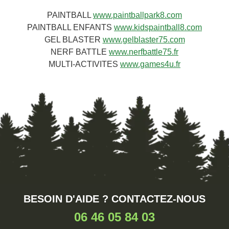
PAINTBALL
www.paintballpark8.com
PAINTBALL ENFANTS
www.kidspaintball8.com
GEL BLASTER
www.gelblaster75.com
NERF BATTLE
www.nerfbattle75.fr
MULTI-ACTIVITES
www.games4u.fr
BESOIN D'AIDE ? CONTACTEZ-NOUS
06 46 05 84 03